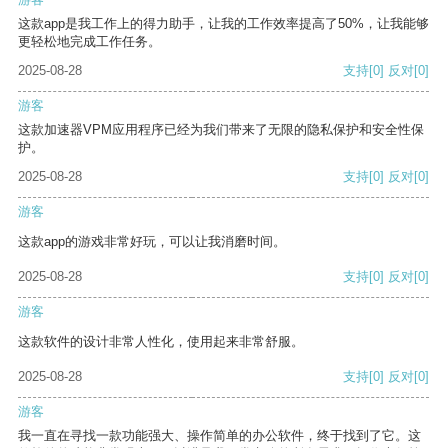
这款app是我工作上的得力助手，让我的工作效率提高了50%，让我能够
更轻松地完成工作任务。
2025-08-28
支持
[0]
反对
[0]
游客
这款加速器VPM应用程序已经为我们带来了无限的隐私保护和安全性保
护。
2025-08-28
支持
[0]
反对
[0]
游客
这款app的游戏非常好玩，可以让我消磨时间。
2025-08-28
支持
[0]
反对
[0]
游客
这款软件的设计非常人性化，使用起来非常舒服。
2025-08-28
支持
[0]
反对
[0]
游客
我一直在寻找一款功能强大、操作简单的办公软件，终于找到了它。这