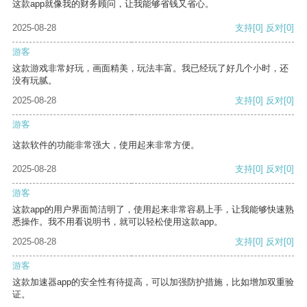
这款app就像我的财务顾问，让我能够省钱又省心。
2025-08-28
支持
[0]
反对
[0]
游客
这款游戏非常好玩，画面精美，玩法丰富。我已经玩了好几个小时，还
没有玩腻。
2025-08-28
支持
[0]
反对
[0]
游客
这款软件的功能非常强大，使用起来非常方便。
2025-08-28
支持
[0]
反对
[0]
游客
这款app的用户界面简洁明了，使用起来非常容易上手，让我能够快速熟
悉操作。我不用看说明书，就可以轻松使用这款app。
2025-08-28
支持
[0]
反对
[0]
游客
这款加速器app的安全性有待提高，可以加强防护措施，比如增加双重验
证。