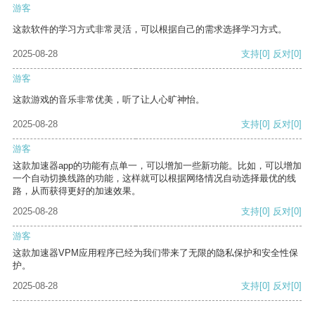
游客
这款软件的学习方式非常灵活，可以根据自己的需求选择学习方式。
2025-08-28
支持
[0]
反对
[0]
游客
这款游戏的音乐非常优美，听了让人心旷神怡。
2025-08-28
支持
[0]
反对
[0]
游客
这款加速器app的功能有点单一，可以增加一些新功能。比如，可以增加
一个自动切换线路的功能，这样就可以根据网络情况自动选择最优的线
路，从而获得更好的加速效果。
2025-08-28
支持
[0]
反对
[0]
游客
这款加速器VPM应用程序已经为我们带来了无限的隐私保护和安全性保
护。
2025-08-28
支持
[0]
反对
[0]