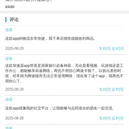
#44#
评论
游客
这款app的物流非常快捷，我下单后很快就能收到商品。
2025-08-28
支持
[0]
反对
[0]
游客
这款加速器app简直是居家旅行必备神器，无论是看视频、玩游戏还是工
作办公，都能畅享高速网络，再也不用担心网速卡顿了。以前出差的时
候，经常因为网速慢而无法正常使用网络，现在有了这个app，我再也不
用担心了。
2025-08-28
支持
[0]
反对
[0]
游客
这款app就像我的社交平台，让我能够与志同道合的朋友一起交流。
2025-08-28
支持
[0]
反对
[0]
游客