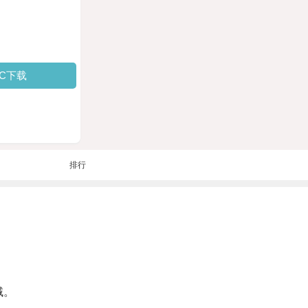
PC下载
排行
域。